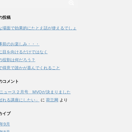
の投稿
な場面で効果的にたとえ話が使えるでしょ
事前のお楽しみ・・・
に目を向けるだけではなく
の役割は何だろう？
で得意で誰かが喜んでくれること
のコメント
Qニュース２月号 MVQが決まりました
ばれる講座にしたい」
に
荷兰网
より
カイブ
7年9月