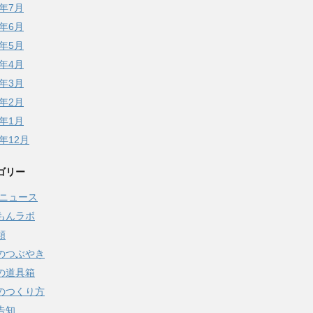
5年7月
5年6月
5年5月
5年4月
5年3月
5年2月
5年1月
4年12月
ゴリー
Qニュース
もんラボ
類
のつぶやき
の道具箱
のつくり方
告知