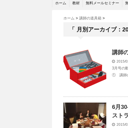
ホーム
教材
無料メールセミナー
ホーム
>
講師の道具箱
>
「 月別アーカイブ：201
講師
2015/0
3月号の
① 講師
6月3
スト
2015/0