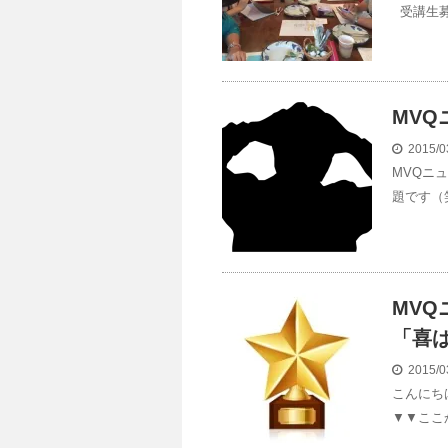
受講生募
MVQ
2015/0
MVQニ
題です（
MVQ
「喜
2015/0
こんにち
▼▼ここ