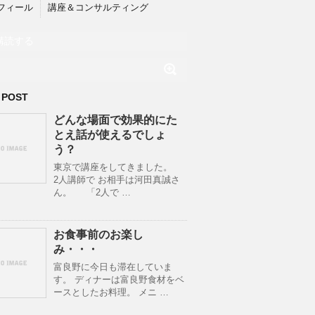
フィール
講座＆コンサルティング
購読する
 POST
どんな場面で効果的にた
とえ話が使えるでしょ
う？
東京で講座をしてきました。
2人講師で お相手は河田真誠さ
ん。 「2人で …
お食事前のお楽し
み・・・
富良野に今日も滞在していま
す。 ディナーは富良野食材をベ
ースとしたお料理。 メニ …