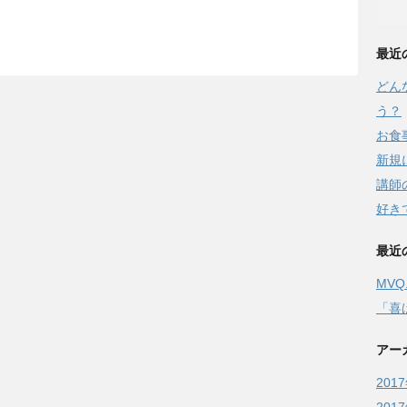
最近
どん
う？
お食
新規
講師
好き
最近
MV
「喜
アー
201