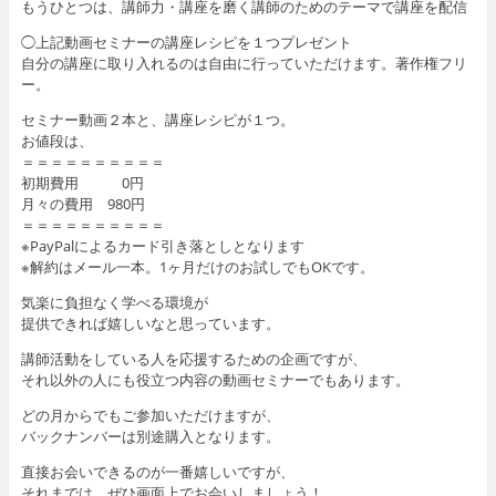
もうひとつは、講師力・講座を磨く講師のためのテーマで講座を配信
◯上記動画セミナーの講座レシピを１つプレゼント
自分の講座に取り入れるのは自由に行っていただけます。著作権フリ
ー。
セミナー動画２本と、講座レシピが１つ。
お値段は、
＝＝＝＝＝＝＝＝＝＝
初期費用 0円
月々の費用 980円
＝＝＝＝＝＝＝＝＝＝
※PayPalによるカード引き落としとなります
※解約はメール一本。1ヶ月だけのお試しでもOKです。
気楽に負担なく学べる環境が
提供できれば嬉しいなと思っています。
講師活動をしている人を応援するための企画ですが、
それ以外の人にも役立つ内容の動画セミナーでもあります。
どの月からでもご参加いただけますが、
バックナンバーは別途購入となります。
直接お会いできるのが一番嬉しいですが、
それまでは、ぜひ画面上でお会いしましょう！