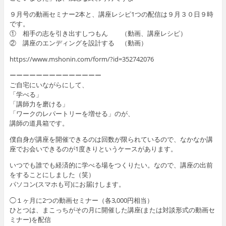
９月号の動画セミナー2本と、講座レシピ1つの配信は９月３０日９時
です。
① 相手の志を引き出すしつもん （動画、講座レシピ）
② 講座のエンディングを設計する （動画）
https://www.mshonin.com/form/?id=352742076
ーーーーーーーーーーーーーー
ご自宅にいながらにして、
「学べる」
「講師力を磨ける」
「ワークのレパートリーを増せる」のが、
講師の道具箱です。
僕自身が講座を開催できるのは回数が限られているので、なかなか講
座でお会いできるのが1度きりというケースがあります。
いつでも誰でも経済的に学べる場をつくりたい。なので、講座の出前
をすることにしました（笑）
パソコン(スマホも可)にお届けします。
◯１ヶ月に2つの動画セミナー（各3,000円相当）
ひとつは、まこっちがその月に開催した講座(または対談形式の動画セ
ミナー)を配信