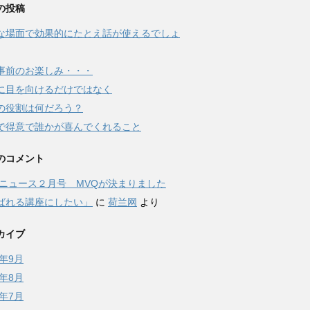
の投稿
な場面で効果的にたとえ話が使えるでしょ
事前のお楽しみ・・・
に目を向けるだけではなく
の役割は何だろう？
で得意で誰かが喜んでくれること
のコメント
Qニュース２月号 MVQが決まりました
ばれる講座にしたい」
に
荷兰网
より
カイブ
7年9月
7年8月
7年7月