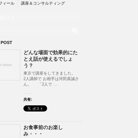
フィール
講座＆コンサルティング
購読する
 POST
どんな場面で効果的にた
とえ話が使えるでしょ
う？
東京で講座をしてきました。
2人講師で お相手は河田真誠さ
ん。 「2人で …
共有:
お食事前のお楽し
み・・・