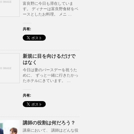
富良野に今日も滞在していま
す。 ディナーは富良野食材をベ
ースとしたお料理。 メニ …
共有:
新規に目を向けるだけで
はなく
今日は妻のバースデーを祝うた
めに、 ずっと一緒に行きたかっ
たホテルにきています。 …
共有:
講師の役割は何だろう？
講座において、 講師はどんな役