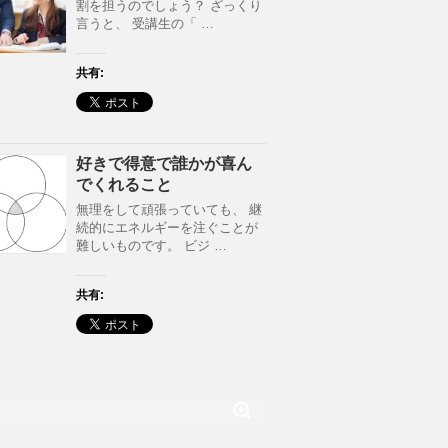
割を担うのでしょう？ ざっくり
言うと、 受講生の「 …
共有:
好きで得意で誰かが喜ん
でくれること
無理をして頑張っていても、 継
続的にエネルギーを注ぐことが
難しいものです。 ビジ …
共有: