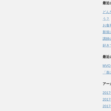
最近
どん
う？
お食
新規
講師
好き
最近
MV
「喜
アー
201
201
201