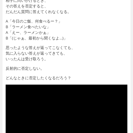
相手に問いかけるとき、
その答えを否定すると、
だんだん質問に答えてくれなくなる。
A「今日のご飯、何食べるー？」
B「ラーメン食べたいな」
A「えー、ラーメンかぁ」
B「(じゃぁ、最初から聞くなよ…)」
思ったような答えが返ってこなくても、
気に入らない答えが返ってきても、
いったんは受け取ろう。
反射的に否定しない。
どんなときに否定したくなるだろう？