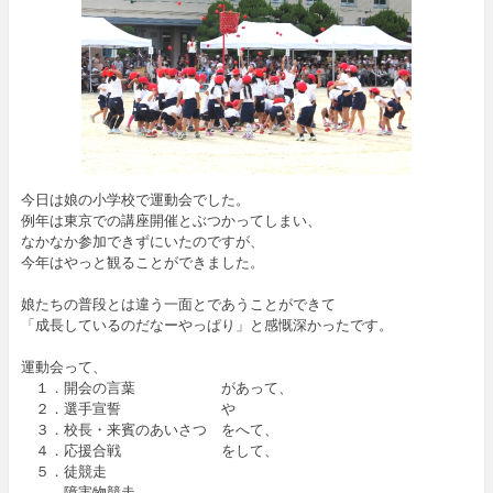
今日は娘の小学校で運動会でした。
例年は東京での講座開催とぶつかってしまい、
なかなか参加できずにいたのですが、
今年はやっと観ることができました。
娘たちの普段とは違う一面とであうことができて
「成長しているのだなーやっぱり」と感慨深かったです。
運動会って、
１．開会の言葉 があって、
２．選手宣誓 や
３．校長・来賓のあいさつ をへて、
４．応援合戦 をして、
５．徒競走
障害物競走